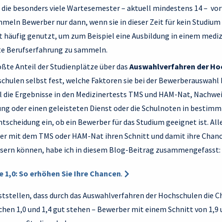
die besonders viele Wartesemester – aktuell mindestens 14 – vo
ln Bewerber nur dann, wenn sie in dieser Zeit für kein Studium 
it häufig genutzt, um zum Beispiel eine Ausbildung in einem mediz
ste Berufserfahrung zu sammeln.
ößte Anteil der Studienplätze über das
Auswahlverfahren der Ho
schulen selbst fest, welche Faktoren sie bei der Bewerberauswahl 
l die Ergebnisse in den Medizinertests TMS und HAM-Nat, Nachwei
ung oder einen geleisteten Dienst oder die Schulnoten in bestim
Entscheidung ein, ob ein Bewerber für das Studium geeignet ist. Al
er mit dem TMS oder HAM-Nat ihren Schnitt und damit ihre Chanc
ssern können, habe ich in diesem Blog-Beitrag zusammengefasst:
e 1,0: So erhöhen Sie Ihre Chancen
.
ststellen, dass durch das Auswahlverfahren der Hochschulen die C
hen 1,0 und 1,4 gut stehen – Bewerber mit einem Schnitt von 1,9 