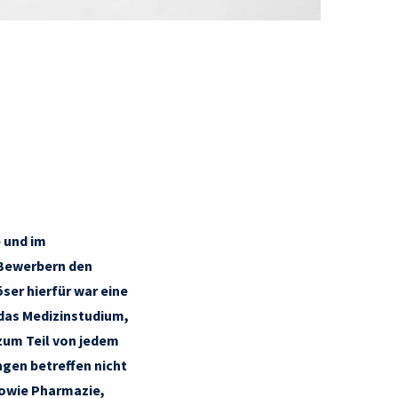
e und im
 Bewerbern den
ser hierfür war eine
 das Medizinstudium,
zum Teil von jedem
gen betreffen nicht
sowie Pharmazie,