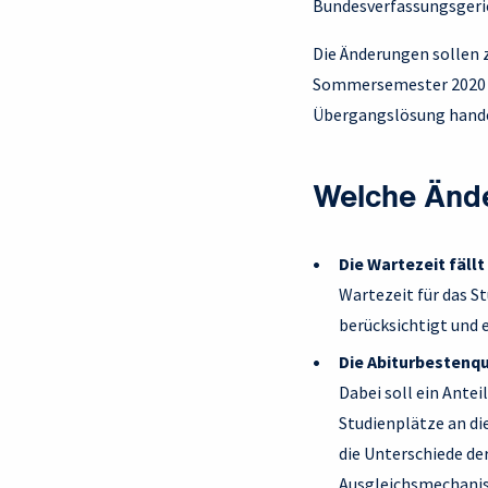
Bundesverfassungsgeric
Die Änderungen sollen 
Sommersemester 2020 da
Übergangslösung handel
Welche Ände
Die Wartezeit fäll
Wartezeit für das S
berücksichtigt und e
Die Abiturbestenq
Dabei soll ein Ante
Studienplätze an di
die Unterschiede de
Ausgleichsmechanis