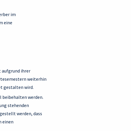
erber im
m eine
t aufgrund ihrer
artesemestern weiterhin
et gestalten wird.
ll beibehalten werden.
gung stehenden
gestellt werden, dass
h einen