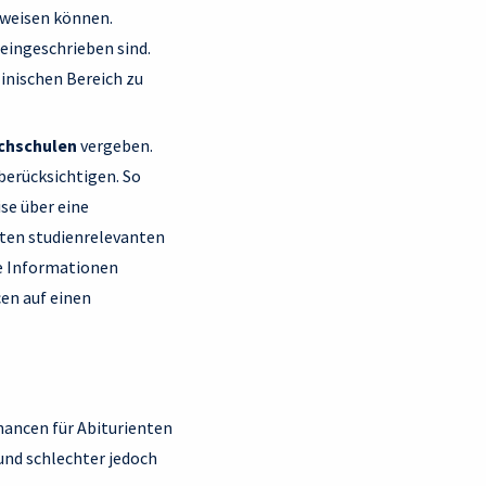
rweisen können.
eingeschrieben sind.
inischen Bereich zu
chschulen
vergeben.
berücksichtigen. So
se über eine
mten studienrelevanten
le Informationen
en auf einen
hancen für Abiturienten
und schlechter jedoch