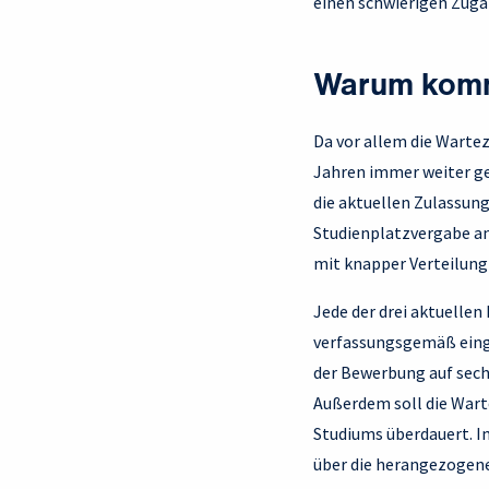
einen schwierigen Zug
Warum komm
Da vor allem die Warte
Jahren immer weiter ge
die aktuellen Zulassung
Studienplatzvergabe an
mit knapper Verteilung
Jede der drei aktuelle
verfassungsgemäß eing
der Bewerbung auf sechs
Außerdem soll die Warte
Studiums überdauert. Im
über die herangezogenen