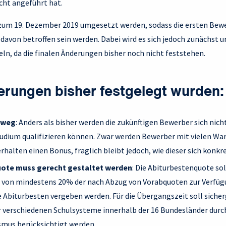
ht angeführt hat.
zum 19. Dezember 2019 umgesetzt werden, sodass die ersten Bew
von betroffen sein werden. Dabei wird es sich jedoch zunächst u
n, da die finalen Änderungen bisher noch nicht feststehen.
rungen bisher festgelegt wurden:
t weg
: Anders als bisher werden die zukünftigen Bewerber sich nich
tudium qualifizieren können. Zwar werden Bewerber mit vielen W
rhalten einen Bonus, fraglich bleibt jedoch, wie dieser sich konkr
uote muss gerecht gestaltet werden
: Die Abiturbestenquote so
il von mindestens 20% der nach Abzug von Vorabquoten zur Verfü
e Abiturbesten vergeben werden. Für die Übergangszeit soll sicher
r verschiedenen Schulsysteme innerhalb der 16 Bundesländer durc
mus berücksichtigt werden.