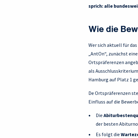
sprich: alle bundeswe
Wie die Bew
Wer sich aktuell für d
„AntOn“, zunächst eine
Ortspräferenzen angebe
als Ausschlusskriterium
Hamburg auf Platz 1 ge
De Ortspräferenzen stel
Einfluss auf die Bewer
Die
Abiturbestenq
der besten Abiturn
Es folgt die
Wartez