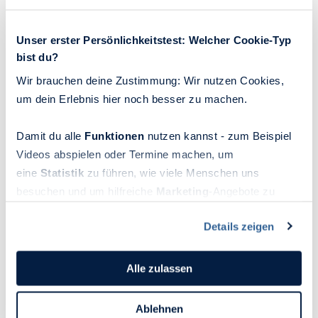
Unser erster Persönlichkeitstest: Welcher Cookie-Typ
bist du?
Wir brauchen deine Zustimmung: Wir nutzen Cookies,
um dein Erlebnis hier noch besser zu machen.
Damit du alle
Funktionen
nutzen kannst - zum Beispiel
Videos abspielen oder Termine machen, um
eine
Statistik
zu führen, wie viele Menschen uns
besuchen und um hilfreiche
Marketing
-Angebote zu
ermöglichen, sammeln wir Informationen.
Schuldgefühle im Job: So überwinden Sie
Details zeigen
Ihr schlechtes Gewissen
Du kannst deine Einwilligung jederzeit widerrufen oder
ändern, indem du auf das Symbol in der unteren linken
Während sich jeder Mensch manchmal schuldig fühlt,
Ecke des Bildschirms klickst. Lies mehr darüber, wie wir
Alle zulassen
neigen einige Personen zu generalisierten
Cookies und andere Technologien zur Erfassung
Schuldgefühlen: Andauernd nagt das schlechte
Personen bezogener Daten verwenden:
Ablehnen
Gewissen an ihnen und redet ihnen ein, sie blieben