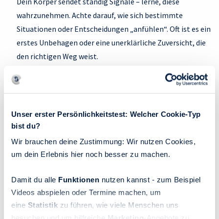
Dein Körper sendet ständig Signale – lerne, diese
wahrzunehmen. Achte darauf, wie sich bestimmte
Situationen oder Entscheidungen „anfühlen“. Oft ist es ein
erstes Unbehagen oder eine unerklärliche Zuversicht, die
den richtigen Weg weist.
Entscheidungen visualisieren
Stelle dir vor, du hättest eine Entscheidung bereits
getroffen. Wie wirkt sich diese Vorstellung auf dein Gefühl
aus? Solche inneren Simulationen können eine erstaunlich
Unser erster Persönlichkeitstest: Welcher Cookie-Typ
bist du?
klare Orientierung bieten.
Wir brauchen deine Zustimmung: Wir nutzen Cookies,
Nonverbale Hinweise beachten
um dein Erlebnis hier noch besser zu machen.
Intuition speist sich auch aus den subtilen Signalen der
Mitmenschen: Tonfall, Gestik, Mimik und Körpersprache.
Damit du alle
Funktionen
nutzen kannst - zum Beispiel
Indem du lernst, diese zu entschlüsseln, stärkst du deine
Videos abspielen oder Termine machen, um
Fähigkeit, zwischen den Zeilen zu lesen.
eine
Statistik
zu führen, wie viele Menschen uns
Intuition von Impulsen unterscheiden
besuchen und um hilfreiche
Marketing
-Angebote zu