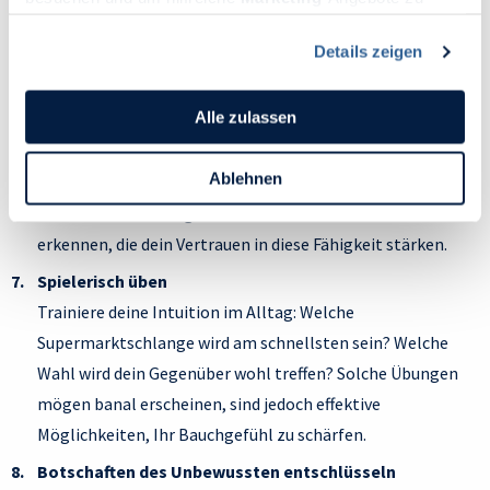
Intuitive Entscheidungen zeichnen sich durch Ruhe und
ermöglichen, sammeln wir Informationen.
Details zeigen
Klarheit aus. Impulse hingegen sind oft emotional
Du kannst deine Einwilligung jederzeit widerrufen oder
ändern, indem du auf das Symbol in der unteren linken
aufgeladen und drängen auf schnelle Handlung. Übe,
Ecke des Bildschirms klickst. Lies mehr darüber, wie wir
innezuhalten und zu reflektieren, bevor du reagierst.
Alle zulassen
Cookies und andere Technologien zur Erfassung
Tagebuch führen
Personen bezogener Daten verwenden:
Ablehnen
Notiere Entscheidungen, die auf Intuition beruhen, und
Datenschutzrichtlinie
und Cookie-Richtlinie.
reflektiere deren Ergebnisse. Mit der Zeit wirst du Muster
erkennen, die dein Vertrauen in diese Fähigkeit stärken.
Spielerisch üben
Trainiere deine Intuition im Alltag: Welche
Supermarktschlange wird am schnellsten sein? Welche
Wahl wird dein Gegenüber wohl treffen? Solche Übungen
mögen banal erscheinen, sind jedoch effektive
Möglichkeiten, Ihr Bauchgefühl zu schärfen.
Botschaften des Unbewussten entschlüsseln