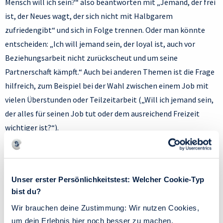
Mensch will ich sein?“ also beantworten mit „Jemand, der frei
ist, der Neues wagt, der sich nicht mit Halbgarem
zufriedengibt“ und sich in Folge trennen. Oder man könnte
entscheiden: „Ich will jemand sein, der loyal ist, auch vor
Beziehungsarbeit nicht zurückscheut und um seine
Partnerschaft kämpft.“ Auch bei anderen Themen ist die Frage
hilfreich, zum Beispiel bei der Wahl zwischen einem Job mit
vielen Überstunden oder Teilzeitarbeit („Will ich jemand sein,
der alles für seinen Job tut oder dem ausreichend Freizeit
wichtiger ist?“).
Und wenn Sie mit dieser Methode immer noch keine eindeutige
Entscheidung finden? Dann können Sie die Vorstellung
loslassen, es gäbe eine anhand objektiver äußerer Kriterien als
Unser erster Persönlichkeitstest: Welcher Cookie-Typ
„besser“ zu bewertende Entscheidung, der man nur durch
bist du?
gründliche Analyse auf die Spur kommen müsse.
Manchmal ist
Wir brauchen deine Zustimmung: Wir nutzen Cookies,
die Faktenlage einfach ambivalent und wir werden weder
um dein Erlebnis hier noch besser zu machen.