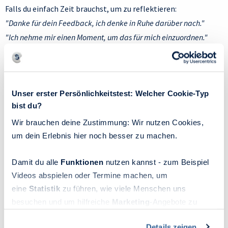
Falls du einfach Zeit brauchst, um zu reflektieren:
"Danke für dein Feedback, ich denke in Ruhe darüber nach."
"Ich nehme mir einen Moment, um das für mich einzuordnen."
Falls du entscheidest, das Feedback nicht anzunehmen:
"Ich verstehe deine Sichtweise, aber ich sehe das für mich
anders."
Unser erster Persönlichkeitstest: Welcher Cookie-Typ
"Danke für deinen Input, aber das entspricht nicht dem Weg, den
bist du?
ich gehen möchte."
Wir brauchen deine Zustimmung: Wir nutzen Cookies,
um dein Erlebnis hier noch besser zu machen.
Deine Entscheidung
Damit du alle
Funktionen
nutzen kannst - zum Beispiel
Videos abspielen oder Termine machen, um
Möchtest du etwas verändern? Warum oder warum nicht?
eine
Statistik
zu führen, wie viele Menschen uns
Was ist dein nächster Schritt?
besuchen und um hilfreiche
Marketing
-Angebote zu
ermöglichen, sammeln wir Informationen.
Welche Erkenntnis nimmst du aus dieser Reflexion mit?
Details zeigen
Du kannst deine Einwilligung jederzeit widerrufen oder