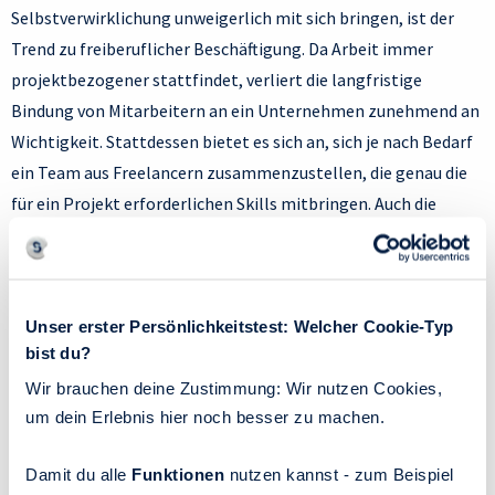
Selbstverwirklichung unweigerlich mit sich bringen, ist der
Trend zu freiberuflicher Beschäftigung. Da Arbeit immer
projektbezogener stattfindet, verliert die langfristige
Bindung von Mitarbeitern an ein Unternehmen zunehmend an
Wichtigkeit. Stattdessen bietet es sich an, sich je nach Bedarf
ein Team aus Freelancern zusammenzustellen, die genau die
für ein Projekt erforderlichen Skills mitbringen. Auch die
Freiberufler selbst profitieren davon, denn die freie Arbeit mit
ganz verschiedenen Menschen und Themen bietet
Abwechslung und viel Raum zum Wachsen
. Beim
Unser erster Persönlichkeitstest: Welcher Cookie-Typ
sogenannten Cloudworking wird dieses Prinzip ebenfalls
bist du?
aufgegriffen: Aufgaben werden an externe Freelancer –
Cloudworker – ausgeschrieben, die gemeinsam „in der Cloud“
Wir brauchen deine Zustimmung: Wir nutzen Cookies,
um dein Erlebnis hier noch besser zu machen.
Projekte bearbeiten und von überall auf gemeinsame Dateien
zugreifen können.
Damit du alle
Funktionen
nutzen kannst - zum Beispiel