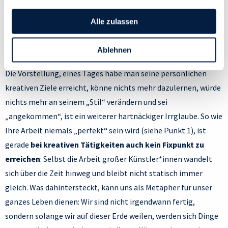
ändern, indem du auf das Symbol in der unteren linken
Ecke des Bildschirms klickst. Lies mehr darüber, wie wir
Alle zulassen
Cookies und andere Technologien zur Erfassung
5. „Irgendwann habe ich ‚es
Personen bezogener Daten verwenden:
geschafft‘ und bin fertig.“
Ablehnen
Datenschutzrichtlinie
und Cookie-Richtlinie.
Die Vorstellung, eines Tages habe man seine persönlichen
kreativen Ziele erreicht, könne nichts mehr dazulernen, würde
nichts mehr an seinem „Stil“ verändern und sei
„angekommen“, ist ein weiterer hartnäckiger Irrglaube. So wie
Ihre Arbeit niemals „perfekt“ sein wird (siehe Punkt 1), ist
gerade
bei kreativen Tätigkeiten auch kein Fixpunkt zu
erreichen
: Selbst die Arbeit großer Künstler*innen wandelt
sich über die Zeit hinweg und bleibt nicht statisch immer
gleich. Was dahintersteckt, kann uns als Metapher für unser
ganzes Leben dienen: Wir sind nicht irgendwann fertig,
sondern solange wir auf dieser Erde weilen, werden sich Dinge