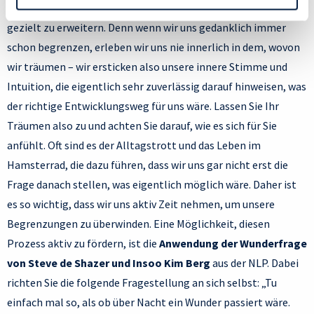
Datenschutzrichtlinie
und Cookie-Richtlinie.
und den eigenen potenziellen Ideen- und Handlungsspielraum
gezielt zu erweitern. Denn wenn wir uns gedanklich immer
schon begrenzen, erleben wir uns nie innerlich in dem, wovon
wir träumen – wir ersticken also unsere innere Stimme und
Intuition, die eigentlich sehr zuverlässig darauf hinweisen, was
der richtige Entwicklungsweg für uns wäre. Lassen Sie Ihr
Träumen also zu und achten Sie darauf, wie es sich für Sie
anfühlt. Oft sind es der Alltagstrott und das Leben im
Hamsterrad, die dazu führen, dass wir uns gar nicht erst die
Frage danach stellen, was eigentlich möglich wäre. Daher ist
es so wichtig, dass wir uns aktiv Zeit nehmen, um unsere
Begrenzungen zu überwinden. Eine Möglichkeit, diesen
Prozess aktiv zu fördern, ist die
Anwendung der Wunderfrage
von Steve de Shazer und Insoo Kim Berg
aus der NLP. Dabei
richten Sie die folgende Fragestellung an sich selbst: „Tu
einfach mal so, als ob über Nacht ein Wunder passiert wäre.