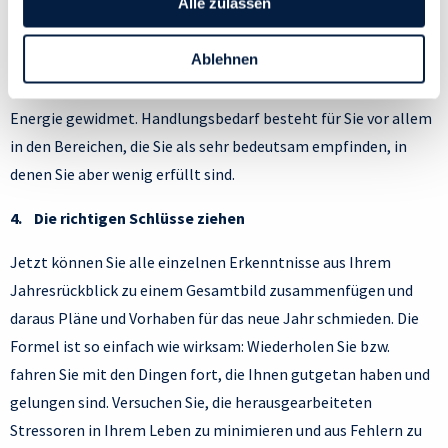
Alle zulassen
Bereich einen Wert zwischen 1 (völlig unwichtig) und 10
Cookies und andere Technologien zur Erfassung
(extrem wichtig), um festzustellen, wie viel Wichtigkeit jede
Personen bezogener Daten verwenden:
Ablehnen
Sparte aktuell überhaupt für Ihr Leben hat. Lebensbereichen,
Datenschutzrichtlinie
und Cookie-Richtlinie.
in denen Sie sehr erfüllt sind, haben Sie vermutlich bislang viel
Energie gewidmet. Handlungsbedarf besteht für Sie vor allem
in den Bereichen, die Sie als sehr bedeutsam empfinden, in
denen Sie aber wenig erfüllt sind.
4. Die richtigen Schlüsse ziehen
Jetzt können Sie alle einzelnen Erkenntnisse aus Ihrem
Jahresrückblick zu einem Gesamtbild zusammenfügen und
daraus Pläne und Vorhaben für das neue Jahr schmieden. Die
Formel ist so einfach wie wirksam: Wiederholen Sie bzw.
fahren Sie mit den Dingen fort, die Ihnen gutgetan haben und
gelungen sind. Versuchen Sie, die herausgearbeiteten
Stressoren in Ihrem Leben zu minimieren und aus Fehlern zu