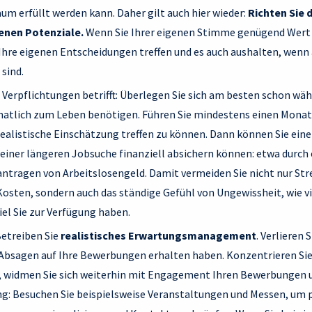
um erfüllt werden kann. Daher gilt auch hier wieder:
Richten Sie d
genen Potenziale.
Wenn Sie Ihrer eigenen Stimme genügend Wert
 Ihre eigenen Entscheidungen treffen und es auch aushalten, wenn
 sind.
n Verpflichtungen betrifft: Überlegen Sie sich am besten schon wä
onatlich zum Leben benötigen. Führen Sie mindestens einen Monat
ealistische Einschätzung treffen zu können. Dann können Sie einen
ll einer längeren Jobsuche finanziell absichern können: etwa durc
antragen von Arbeitslosengeld. Damit vermeiden Sie nicht nur Stre
sten, sondern auch das ständige Gefühl von Ungewissheit, wie vie
iel Sie zur Verfügung haben.
Betreiben Sie
realistisches Erwartungsmanagement
. Verlieren 
 Absagen auf Ihre Bewerbungen erhalten haben. Konzentrieren Sie
, widmen Sie sich weiterhin mit Engagement Ihren Bewerbungen u
g: Besuchen Sie beispielsweise Veranstaltungen und Messen, um 