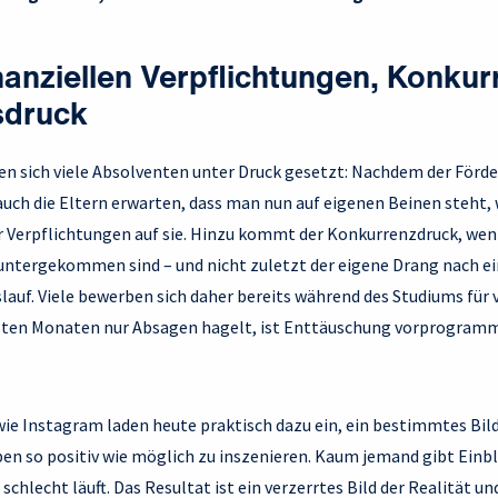
nanziellen Verpflichtungen, Konkur
druck
n sich viele Absolventen unter Druck gesetzt: Nachdem der Förd
uch die Eltern erwarten, dass man nun auf eigenen Beinen steht, 
er Verpflichtungen auf sie. Hinzu kommt der Konkurrenzdruck, we
untergekommen sind – und nicht zuletzt der eigene Drang nach 
auf. Viele bewerben sich daher bereits während des Studiums für 
sten Monaten nur Absagen hagelt, ist Enttäuschung vorprogramm
ie Instagram laden heute praktisch dazu ein, ein bestimmtes Bild
ben so positiv wie möglich zu inszenieren. Kaum jemand gibt Einbl
chlecht läuft. Das Resultat ist ein verzerrtes Bild der Realität un