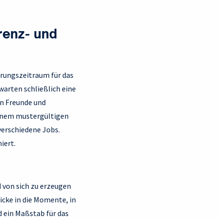
renz- und
erungszeitraum für das
warten schließlich eine
nn Freunde und
einem mustergültigen
verschiedene Jobs.
iert.
 von sich zu erzeugen
icke in die Momente, in
d ein Maßstab für das