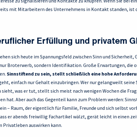
teresse zu signalisieren und Kontakte zu knüpfen. Wenn Sie bei 
reits mit Mitarbeitern des Unternehmens in Kontakt standen, ist 
ruflicher Erfüllung und privatem G
sehen sich heute im Spannungsfeld zwischen Sinn und Sicherheit, G
nur Broterwerb, sondern Identifikation. Große Erwartungen, die o
gen.
Sinnstiftend zu sein, stellt schließlich eine hohe Anforder
geht, einfach nur Gehalt einzubringen. Wer nur gelangweilt seine
sieht, was er tut, stellt sich meist nach wenigen Wochen die Frage
den hat. Aber auch das Gegenteil kann zum Problem werden: Sinns
n – Raum, der eigentlich für Familie, Freunde und sich selbst vor
ass er abends freiwillig Fachartikel wälzt, gerät leicht in einen zei
m Privatleben auswirken kann.