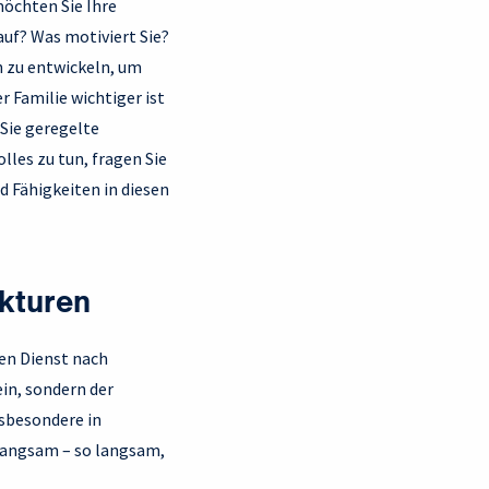
möchten Sie Ihre
auf? Was motiviert Sie?
en zu entwickeln, um
r Familie wichtiger ist
 Sie geregelte
lles zu tun, fragen Sie
nd Fähigkeiten in diesen
kturen
nen Dienst nach
ein, sondern der
nsbesondere in
langsam – so langsam,