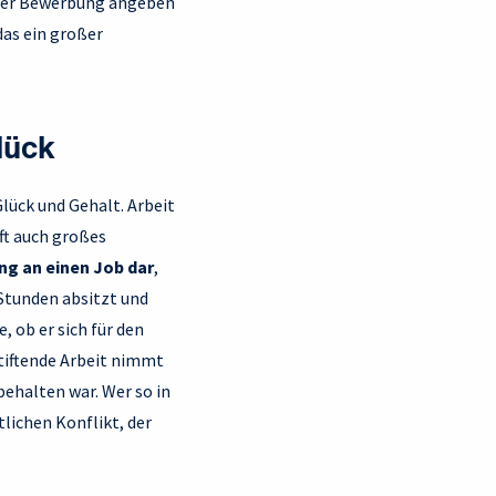
einer Bewerbung angeben
das ein großer
lück
lück und Gehalt. Arbeit
ft auch großes
ung an einen Job dar
,
 Stunden absitzt und
, ob er sich für den
tiftende Arbeit nimmt
behalten war. Wer so in
tlichen Konflikt, der