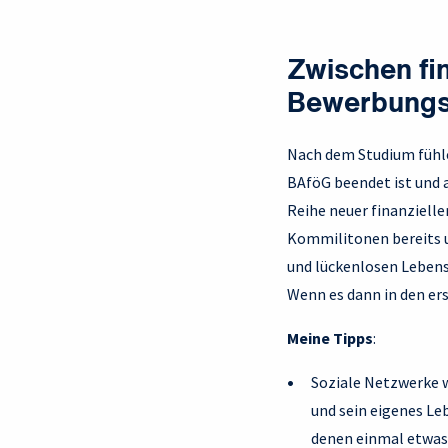
Zwischen fi
Bewerbungs
Nach dem Studium fühle
BAföG beendet ist und a
Reihe neuer finanziell
Kommilitonen bereits 
und lückenlosen Lebensl
Wenn es dann in den er
Meine Tipps
:
Soziale Netzwerke w
und sein eigenes Le
denen einmal etwas s