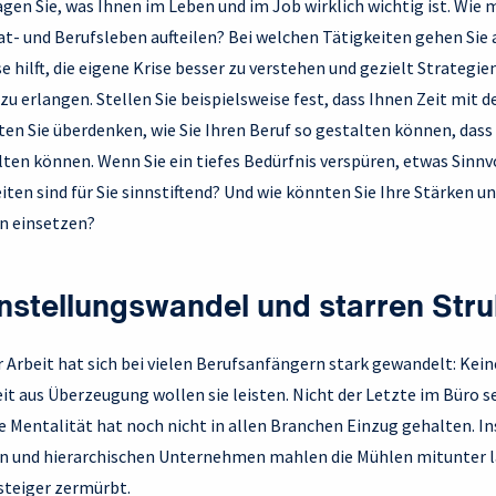
agen Sie, was Ihnen im Leben und im Job wirklich wichtig ist. Wie 
at- und Berufsleben aufteilen? Bei welchen Tätigkeiten gehen Sie 
 hilft, die eigene Krise besser zu verstehen und gezielt Strategi
u erlangen. Stellen Sie beispielsweise fest, dass Ihnen Zeit mit de
llten Sie überdenken, wie Sie Ihren Beruf so gestalten können, dass
ten können. Wenn Sie ein tiefes Bedürfnis verspüren, etwas Sinnvo
iten sind für Sie sinnstiftend? Und wie könnten Sie Ihre Stärken u
n einsetzen?
nstellungswandel und starren Stru
r Arbeit hat sich bei vielen Berufsanfängern stark gewandelt: Kei
eit aus Überzeugung wollen sie leisten. Nicht der Letzte im Büro s
se Mentalität hat noch nicht in allen Branchen Einzug gehalten. I
en und hierarchischen Unternehmen mahlen die Mühlen mitunter 
steiger zermürbt.