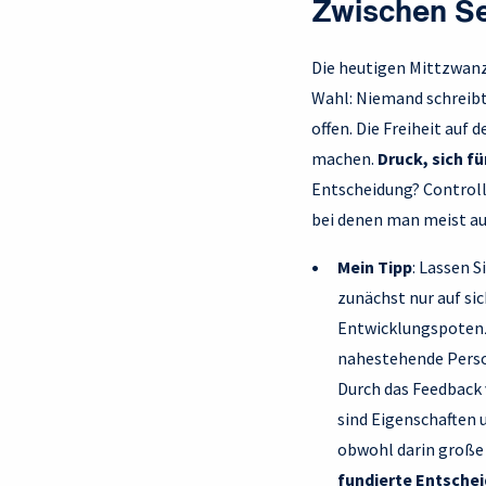
Zwischen S
Die heutigen Mittzwanzi
Wahl: Niemand schreibt 
offen. Die Freiheit auf 
machen.
Druck, sich f
Entscheidung? Controlli
bei denen man meist auf
Mein Tipp
: Lassen S
zunächst nur auf sic
Entwicklungspotenzi
nahestehende Person
Durch das Feedback
sind Eigenschaften 
obwohl darin große
fundierte Entscheid