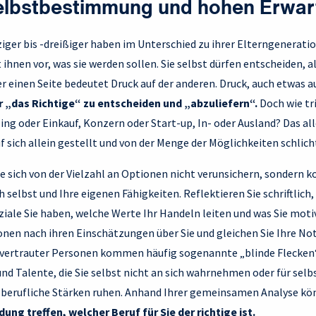
elbstbestimmung und hohen Erwa
ger bis -dreißiger haben im Unterschied zu ihrer Elterngeneration
ihnen vor, was sie werden sollen. Sie selbst dürfen entscheiden, a
der einen Seite bedeutet Druck auf der anderen. Druck, auch etwas a
ür „das Richtige“ zu entscheiden und „abzuliefern“.
Doch wie tri
ng oder Einkauf, Konzern oder Start-up, In- oder Ausland? Das all
 sich allein gestellt und von der Menge der Möglichkeiten schlicht
ie sich von der Vielzahl an Optionen nicht verunsichern, sondern k
h selbst und Ihre eigenen Fähigkeiten. Reflektieren Sie schriftlich
ale Sie haben, welche Werte Ihr Handeln leiten und was Sie motiv
en nach ihren Einschätzungen über Sie und gleichen Sie Ihre Not
 vertrauter Personen kommen häufig sogenannte „blinde Flecken
und Talente, die Sie selbst nicht an sich wahrnehmen oder für selb
 berufliche Stärken ruhen. Anhand Ihrer gemeinsamen Analyse kö
ung treffen, welcher Beruf für Sie der richtige ist.