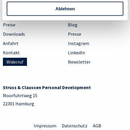
Service
News
Personen bezogener Daten verwenden:
Ablehnen
Datenschutzrichtlinie
und Cookie-Richtlinie.
FAQ
Podcast
Preise
Blog
Downloads
Presse
Anfahrt
Instagram
Kontakt
LinkedIn
Widerruf
Newsletter
Struss & Claussen Personal Development
Moorfuhrtweg 15
22301 Hamburg
Impressum
Datenschutz
AGB