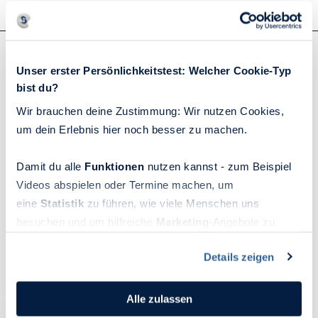
Unser erster Persönlichkeitstest: Welcher Cookie-Typ
Sie haben Fragen? Wir helfen gerne weiter!
bist du?
Wir brauchen deine Zustimmung: Wir nutzen Cookies,
um dein Erlebnis hier noch besser zu machen.
Beratung
Über uns
Damit du alle
Funktionen
nutzen kannst - zum Beispiel
Für Schüler*innen
Philosophie
Videos abspielen oder Termine machen, um
Für Studierende
Unser Team
eine
Statistik
zu führen, wie viele Menschen uns
Für Absolvent*innen
Engagement
besuchen und um hilfreiche
Marketing
-Angebote zu
Für Berufserfahrene
Step up!
ermöglichen, sammeln wir Informationen.
Details zeigen
Du kannst deine Einwilligung jederzeit widerrufen oder
Für Unternehmen
Feedback
ändern, indem du auf das Symbol in der unteren linken
Beratung per Videochat
Jobs
Ecke des Bildschirms klickst. Lies mehr darüber, wie wir
Alle zulassen
Cookies und andere Technologien zur Erfassung