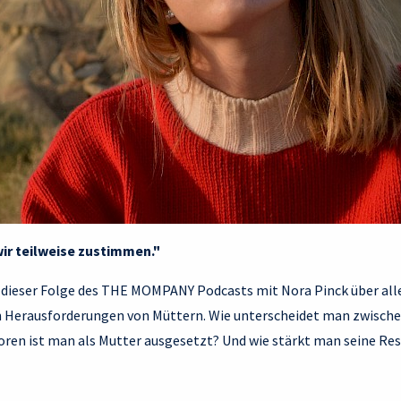
 wir teilweise zustimmen."
in dieser Folge des THE MOMPANY Podcasts mit Nora Pinck über a
n Herausforderungen von Müttern. Wie unterscheidet man zwischen
en ist man als Mutter ausgesetzt? Und wie stärkt man seine Res