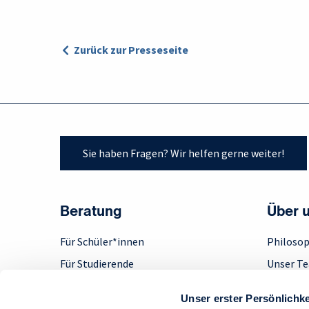
Zurück zur Presseseite
Sie haben Fragen? Wir helfen gerne weiter!
Beratung
Über 
Für Schüler*innen
Philosop
Für Studierende
Unser T
Für Absolvent*innen
Engage
Unser erster Persönlichke
Für Berufserfahrene
Step up!