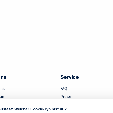
uns
Service
hie
FAQ
eam
Preise
ment
Downloads
itstest: Welcher Cookie-Typ bist du?
Anfahrt