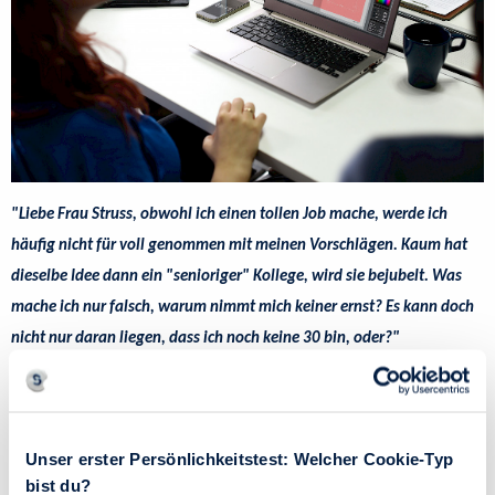
"Liebe Frau Struss, obwohl ich einen tollen Job mache, werde ich
häufig nicht für voll genommen mit meinen Vorschlägen. Kaum hat
dieselbe Idee dann ein "senioriger" Kollege, wird sie bejubelt. Was
mache ich nur falsch, warum nimmt mich keiner ernst? Es kann doch
nicht nur daran liegen, dass ich noch keine 30 bin, oder?"
Recht zu haben und Recht zu bekommen, sind zwei unterschiedliche
Dinge. Vor allem Berufsanfänger kennen Situationen, in denen ihre
Ideen einfach nicht gehört zu werden scheinen, nur zu gut. Der Wunsch
Unser erster Persönlichkeitstest: Welcher Cookie-Typ
nach mehr Überzeugungskraft und Durchsetzungsstärke ist groß –
bist du?