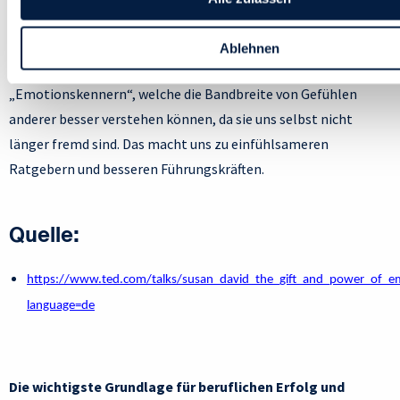
negativen Gefühlen umgehen, welche in einem Dialog mit
dem Gegenüber aufkommen können. Schließlich steigt ganz
Ablehnen
allgemein unsere Empathie – wir werden zu
„Emotionskennern“, welche die Bandbreite von Gefühlen
anderer besser verstehen können, da sie uns selbst nicht
länger fremd sind. Das macht uns zu einfühlsameren
Ratgebern und besseren Führungskräften.
Quelle:
https://www.ted.com/talks/susan_david_the_gift_and_power_of_e
language=de
Die wichtigste Grundlage für beruflichen Erfolg und