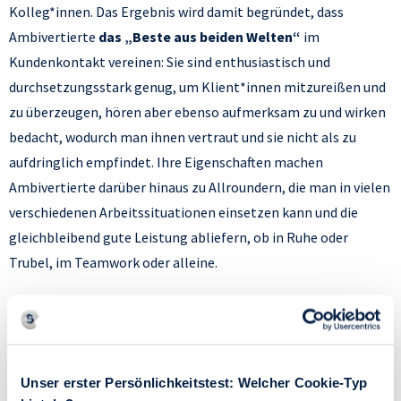
Kolleg*innen. Das Ergebnis wird damit begründet, dass
Ambivertierte
das „Beste aus beiden Welten“
im
Kundenkontakt vereinen: Sie sind enthusiastisch und
durchsetzungsstark genug, um Klient*innen mitzureißen und
zu überzeugen, hören aber ebenso aufmerksam zu und wirken
bedacht, wodurch man ihnen vertraut und sie nicht als zu
aufdringlich empfindet. Ihre Eigenschaften machen
Ambivertierte darüber hinaus zu Allroundern, die man in vielen
verschiedenen Arbeitssituationen einsetzen kann und die
gleichbleibend gute Leistung abliefern, ob in Ruhe oder
Trubel, im Teamwork oder alleine.
Was einerseits ein Segen ist, kann jedoch auch zu
speziellen
Herausforderungen
führen. Da mitunter ihre Bedürfnisse von
Situation zu Situation wechseln, sollten ambivertierte
Menschen sich angewöhnen, genau in sich hineinzuhören,
Unser erster Persönlichkeitstest: Welcher Cookie-Typ