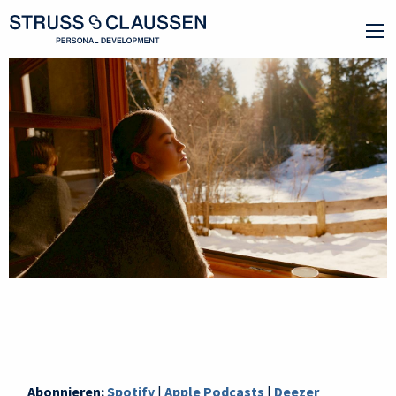
Abonnieren:
Spotify
|
Apple Podcasts
|
Deezer