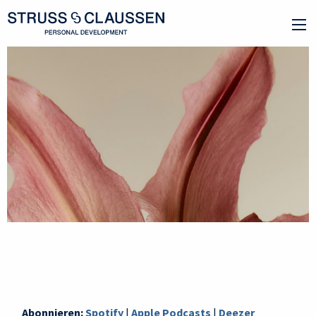
Abonnieren:
Spotify
|
Apple Podcasts
|
Deezer