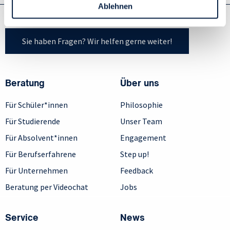
Personen bezogener Daten verwenden:
Ablehnen
Datenschutzrichtlinie
und Cookie-Richtlinie.
Sie haben Fragen? Wir helfen gerne weiter!
Beratung
Über uns
Für Schüler*innen
Philosophie
Für Studierende
Unser Team
Für Absolvent*innen
Engagement
Für Berufserfahrene
Step up!
Für Unternehmen
Feedback
Beratung per Videochat
Jobs
Service
News