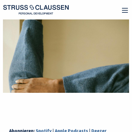
Abonnieren:
Spotify
|
Apple Podcasts
|
Deezer