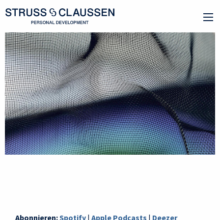
Abonnieren:
Spotify
|
Apple Podcasts
|
Deezer