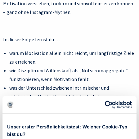
Motivation verstehen, fördern und sinnvoll einsetzen können
– ganz ohne Instagram-Mythen.
In dieser Folge lernst du …
warum Motivation allein nicht reicht, um langfristige Ziele
zu erreichen.
wie Disziplin und Willenskraft als „Notstromaggregate“
funktionieren, wenn Motivation fehlt.
was der Unterschied zwischen intrinsischer und
extrinsischer Motivation wirklich bedeutet.
wie du deine impliziten Motive erkennst und innere
Zielkonflikte auflöst.
warum Leidenschaft oft erst im Tun entsteht – und nicht
Unser erster Persönlichkeitstest: Welcher Cookie-Typ
davor.
bist du?