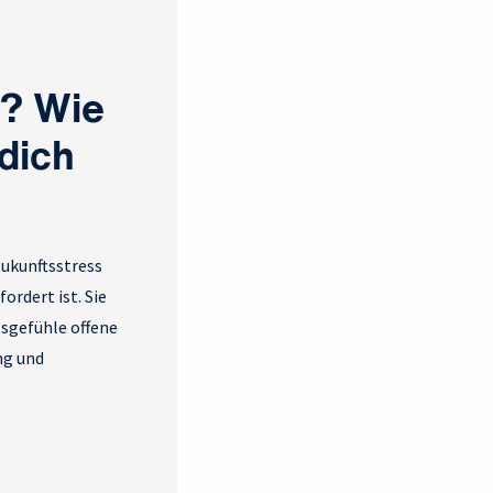
l? Wie
dich
Zukunftsstress
rdert ist. Sie
gsgefühle offene
ng und