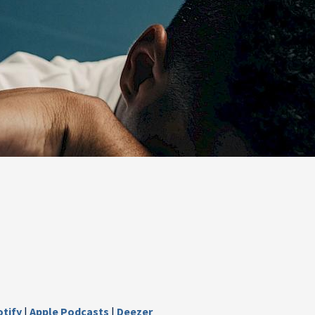
otify
|
Apple Podcasts
|
Deezer