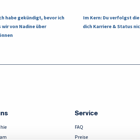
Ich habe gekündigt, bevor ich
Im Kern: Du verfolgst di
s wir von Nadine über
dich Karriere & Status ni
können
uns
Service
hie
FAQ
eam
Preise