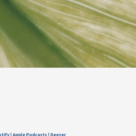
otify
|
Apple Podcasts
|
Deezer