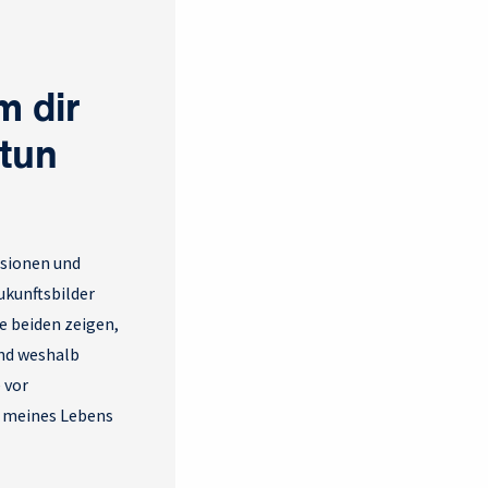
m dir
 tun
isionen und
ukunftsbilder
e beiden zeigen,
und weshalb
 vor
e meines Lebens