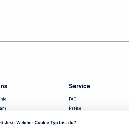
uns
Service
hie
FAQ
eam
Preise
ment
Downloads
itstest: Welcher Cookie-Typ bist du?
Anfahrt