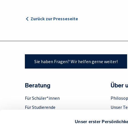
Zurück zur Presseseite
Sie haben Fragen? Wir helfen gerne weiter!
Beratung
Über 
Für Schüler*innen
Philosop
Für Studierende
Unser T
Für Absolvent*innen
Engage
Unser erster Persönlichke
Für Berufserfahrene
Step up!