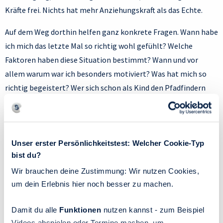
Kräfte frei. Nichts hat mehr Anziehungskraft als das Echte.
Auf dem Weg dorthin helfen ganz konkrete Fragen. Wann habe
ich mich das letzte Mal so richtig wohl gefühlt? Welche
Faktoren haben diese Situation bestimmt? Wann und vor
allem warum war ich besonders motiviert? Was hat mich so
richtig begeistert? Wer sich schon als Kind den Pfadfindern
angeschlossen und später in der BUND-Jugend engagiert hat,
wird sich in einem beruflichen und privaten Umfeld heimisch
fühlen, das Ideale vertritt und einem übergeordneten Sinn
Unser erster Persönlichkeitstest: Welcher Cookie-Typ
folgt. Wer Mathe mochte, weil es nur ein Richtig und keinen
bist du?
Interpretationsspielraum gibt, am besten alleine arbeitet und
auf Erfahrungen aufbaut, ist optimal aufgestellt für Jobs in
Wir brauchen deine Zustimmung: Wir nutzen Cookies,
um dein Erlebnis hier noch besser zu machen.
der Wirtschaftsprüfung & Co. Zu wissen, was antreibt,
offenbart Stellschrauben, an denen gedreht werden kann.
Damit du alle
Funktionen
nutzen kannst - zum Beispiel
Neben der Motivation wirkt sich die eigene Sozialisation aus.
Videos abspielen oder Termine machen, um