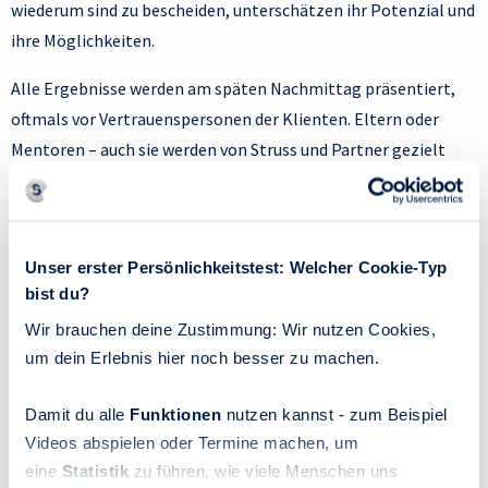
wiederum sind zu bescheiden, unterschätzen ihr Potenzial und
ihre Möglichkeiten.
Alle Ergebnisse werden am späten Nachmittag präsentiert,
oftmals vor Vertrauenspersonen der Klienten. Eltern oder
Mentoren – auch sie werden von Struss und Partner gezielt
angesprochen, denn sie haben für ihre Zöglinge manchmal
ganz eigene Vorstellungen. Es kann also Überraschungen
geben! „Wir fragen zuvor nicht, was die Eltern beruflich
Unser erster Persönlichkeitstest: Welcher Cookie-Typ
machen oder was sie sich für die Zukunft ihres Kindes
bist du?
vorstellen“, wird präzisiert. „Es gibt keine
Wir brauchen deine Zustimmung: Wir nutzen Cookies,
Gefälligkeitsempfehlungen“ – ein Markenzeichen von Struss
um dein Erlebnis hier noch besser zu machen.
und Partner. Auch marktbedingte Empfehlungen gibt es nicht,
weil gerade Mathe-Lehrer oder Ingenieure gesucht werden.
Damit du alle
Funktionen
nutzen kannst - zum Beispiel
Wer Ragnhild Struss sieht, merkt sofort, dass es ihr ernst ist
Videos abspielen oder Termine machen, um
und für sie das Wohl der Jugendlichen im Vordergrund ihrer
eine
Statistik
zu führen, wie viele Menschen uns
Arbeit steht: „Es geht um die Persönlichkeit der jungen