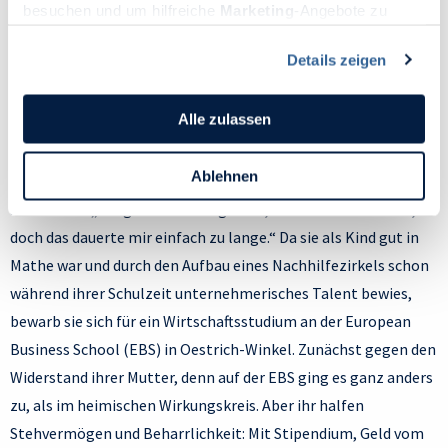
besuchen und um hilfreiche
Marketing
-Angebote zu
Menschen; wir helfen dabei, den eigenen Weg zu finden.“
ermöglichen, sammeln wir Informationen.
Details zeigen
Du kannst deine Einwilligung jederzeit widerrufen oder
Denn es ist ein Weg, den sie selbst gegangen ist. Geboren in
ändern, indem du auf das Symbol in der unteren linken
Lüneburg, dort in eher einfach Verhältnissen sowie im Umfeld
Ecke des Bildschirms klickst. Lies mehr darüber, wie wir
Alle zulassen
der Waldorfschule aufgewachsen, stammt sie aus einer
Cookies und andere Technologien zur Erfassung
Familie, für die Karriere im klassischen Sinne keine große Rolle
Personen bezogener Daten verwenden:
Ablehnen
spielt. „Unabhängig wollte ich irgendwann sein“, erinnert sie
Datenschutzrichtlinie
und Cookie-Richtlinie.
sich zurück. „Lange Zeit überlegte ich, Medizin zu studieren,
doch das dauerte mir einfach zu lange.“ Da sie als Kind gut in
Mathe war und durch den Aufbau eines Nachhilfezirkels schon
während ihrer Schulzeit unternehmerisches Talent bewies,
bewarb sie sich für ein Wirtschaftsstudium an der European
Business School (EBS) in Oestrich-Winkel. Zunächst gegen den
Widerstand ihrer Mutter, denn auf der EBS ging es ganz anders
zu, als im heimischen Wirkungskreis. Aber ihr halfen
Stehvermögen und Beharrlichkeit: Mit Stipendium, Geld vom