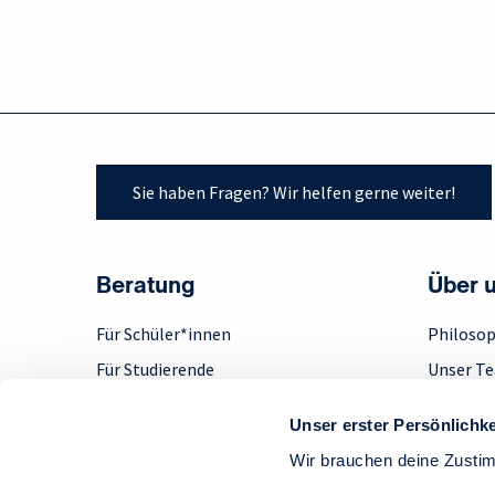
Sie haben Fragen? Wir helfen gerne weiter!
Beratung
Über 
Für Schüler*innen
Philosop
Für Studierende
Unser T
Für Absolvent*innen
Engage
Unser erster Persönlichke
Für Berufserfahrene
Step up!
Wir brauchen deine Zusti
Für Unternehmen
Feedbac