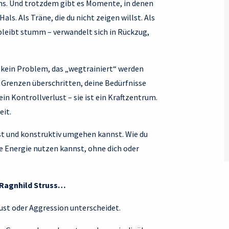
ens. Und trotzdem gibt es Momente, in denen
als. Als Träne, die du nicht zeigen willst. Als
 bleibt stumm – verwandelt sich in Rückzug,
t kein Problem, das „wegtrainiert“ werden
e Grenzen überschritten, deine Bedürfnisse
ein Kontrollverlust – sie ist ein Kraftzentrum.
eit.
sst und konstruktiv umgehen kannst. Wie du
hre Energie nutzen kannst, ohne dich oder
i Ragnhild Struss…
Frust oder Aggression unterscheidet.