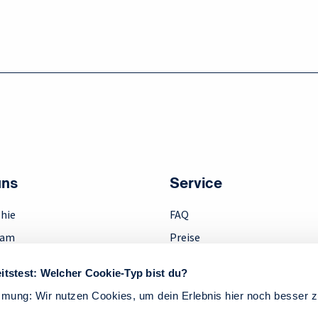
uns
Service
hie
FAQ
eam
Preise
ment
Downloads
itstest: Welcher Cookie-Typ bist du?
Anfahrt
mmung: Wir nutzen Cookies, um dein Erlebnis hier noch besser 
k
Kontakt