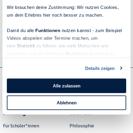
Wir brauchen deine Zustimmung: Wir nutzen Cookies,
Zum Artikel
um dein Erlebnis hier noch besser zu machen.
Damit du alle
Funktionen
nutzen kannst - zum Beispiel
Videos abspielen oder Termine machen, um
eine
Statistik
zu führen, wie viele Menschen uns
Zurück zur Presseseite
besuchen und um hilfreiche
Marketing
-Angebote zu
ermöglichen, sammeln wir Informationen.
Details zeigen
Du kannst deine Einwilligung jederzeit widerrufen oder
ändern, indem du auf das Symbol in der unteren linken
Ecke des Bildschirms klickst. Lies mehr darüber, wie wir
Alle zulassen
Sie haben Fragen? Wir helfen gerne weiter!
Cookies und andere Technologien zur Erfassung
Personen bezogener Daten verwenden:
Ablehnen
Datenschutzrichtlinie
und Cookie-Richtlinie.
Beratung
Über uns
Für Schüler*innen
Philosophie