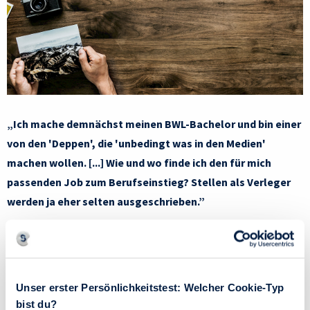
„Ich mache demnächst meinen BWL-Bachelor und bin einer
von den 'Deppen', die 'unbedingt was in den Medien'
machen wollen. [...] Wie und wo finde ich den für mich
passenden Job zum Berufseinstieg? Stellen als Verleger
werden ja eher selten ausgeschrieben.”
Ragnhild Struss erklärt, warum man bei der Jobsuche erst
einmal mit einer Analyse der eigenen Persönlichkeit beginnen
sollte und wie man dann den passenden (Medien-)Job findet.
Unser erster Persönlichkeitstest: Welcher Cookie-Typ
Außerdem zeigt sie auf, welche Schritte nötig sind, um seine
bist du?
Einstiegschancen in einen Beruf zu steigern.