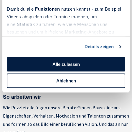
Damit du alle
Funktionen
nutzen kannst - zum Beispiel
Videos abspielen oder Termine machen, um
eine
Statistik
zu führen, wie viele Menschen uns
besuchen und um hilfreiche
Marketing
-Angebote zu
ermöglichen, sammeln wir Informationen.
Details zeigen
Du kannst deine Einwilligung jederzeit widerrufen oder
ändern, indem du auf das Symbol in der unteren linken
Ecke des Bildschirms klickst. Lies mehr darüber, wie wir
Alle zulassen
Cookies und andere Technologien zur Erfassung
Personen bezogener Daten verwenden:
Ablehnen
Datenschutzrichtlinie
und Cookie-Richtlinie.
So arbeiten wir
Wie Puzzleteile fügen unsere Berater*innen Bausteine aus
Eigenschaften, Verhalten, Motivation und Talenten zusammen
und formen so das Bild einer beruflichen Vision. Und das an nur